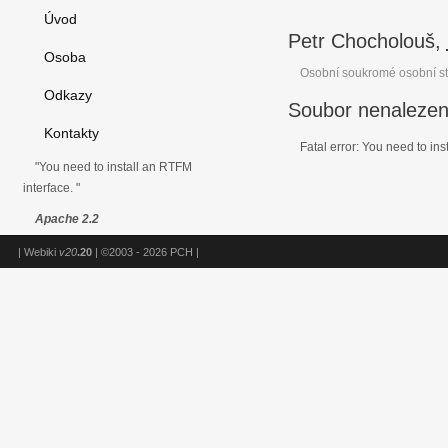
Úvod
Petr Chocholouš,
Osoba
Osobní soukromé osobní st
Odkazy
Soubor nenaleze
Kontakty
Fatal error: You need to ins
"You need to install an RTFM
interface. "
Apache 2.2
| Webiki
v20
.20
| ©2003 - 2026 PCH |